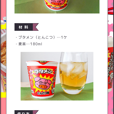
材 料
・ブタメン（とんこつ）…1ケ
・麦茶…180ml